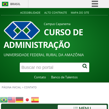
BRASIL
Simplifique!
ACESSIBILIDADE
ALTO CONTRASTE
MAPA DO SITE
Comunica BR
Campus Capanema
Participe
CURSO DE
Acesso à informação
ADMINISTRAÇÃO
Legislação
Canais
UNIVERSIDADE FEDERAL RURAL DA AMAZÔNIA
Contato
Banco de Talentos
PÁGINA INICIAL
>
CONTATO
MENU