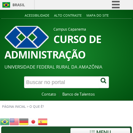
BRASIL
Simplifique!
ACESSIBILIDADE
ALTO CONTRASTE
MAPA DO SITE
Comunica BR
Campus Capanema
Participe
CURSO DE
Acesso à informação
ADMINISTRAÇÃO
Legislação
Canais
UNIVERSIDADE FEDERAL RURAL DA AMAZÔNIA
Contato
Banco de Talentos
PÁGINA INICIAL
>
O QUE É?
MENU