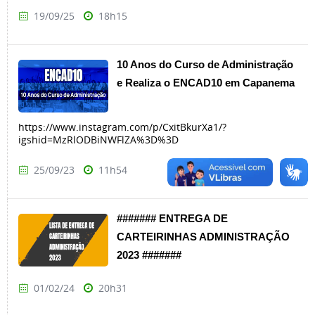
19/09/25
18h15
10 Anos do Curso de Administração
e Realiza o ENCAD10 em Capanema
https://www.instagram.com/p/CxitBkurXa1/?
igshid=MzRlODBiNWFlZA%3D%3D
25/09/23
11h54
####### ENTREGA DE
CARTEIRINHAS ADMINISTRAÇÃO
2023 #######
01/02/24
20h31