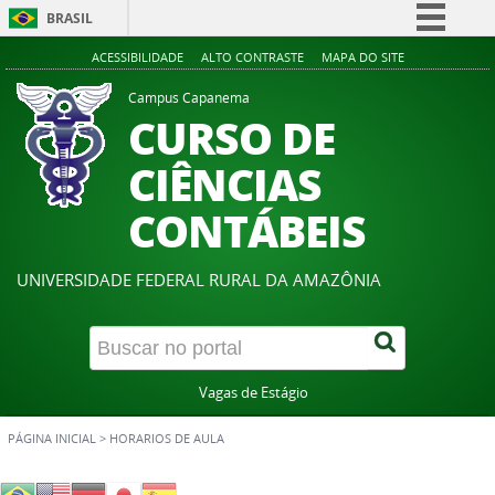
BRASIL
Simplifique!
ACESSIBILIDADE
ALTO CONTRASTE
MAPA DO SITE
Comunica BR
Campus Capanema
CURSO DE
Participe
Acesso à informação
CIÊNCIAS
Legislação
CONTÁBEIS
Canais
UNIVERSIDADE FEDERAL RURAL DA AMAZÔNIA
Vagas de Estágio
PÁGINA INICIAL
>
HORARIOS DE AULA