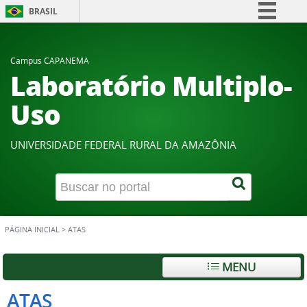
BRASIL
Simplifique!
Comunica BR
Campus CAPANEMA
Laboratório Multiplo-
Participe
Acesso à informação
Uso
Legislação
Canais
UNIVERSIDADE FEDERAL RURAL DA AMAZÔNIA
PÁGINA INICIAL
>
ATAS
MENU
ATAS