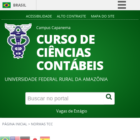
BRASIL
Simplifique!
ACESSIBILIDADE
ALTO CONTRASTE
MAPA DO SITE
Comunica BR
Campus Capanema
CURSO DE
Participe
Acesso à informação
CIÊNCIAS
Legislação
CONTÁBEIS
Canais
UNIVERSIDADE FEDERAL RURAL DA AMAZÔNIA
Vagas de Estágio
PÁGINA INICIAL
>
NORMAS TCC