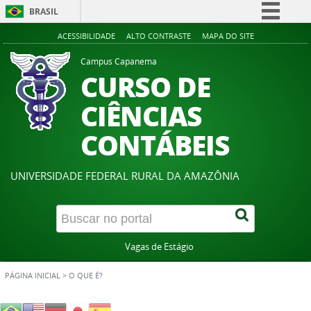
BRASIL
Simplifique!
ACESSIBILIDADE
ALTO CONTRASTE
MAPA DO SITE
Comunica BR
Campus Capanema
CURSO DE
Participe
Acesso à informação
CIÊNCIAS
Legislação
CONTÁBEIS
Canais
UNIVERSIDADE FEDERAL RURAL DA AMAZÔNIA
Vagas de Estágio
PÁGINA INICIAL
>
O QUE É?