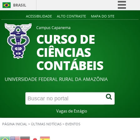
BRASIL
Simplifique!
ACESSIBILIDADE
ALTO CONTRASTE
MAPA DO SITE
Comunica BR
Campus Capanema
CURSO DE
Participe
Acesso à informação
CIÊNCIAS
Legislação
CONTÁBEIS
Canais
UNIVERSIDADE FEDERAL RURAL DA AMAZÔNIA
Vagas de Estágio
PÁGINA INICIAL
>
ÚLTIMAS NOTÍCIAS
>
EVENTOS