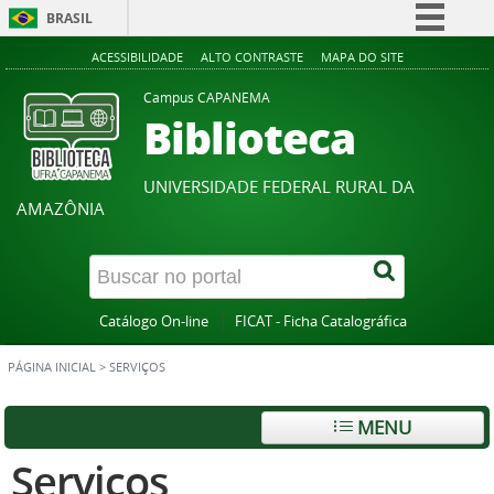
BRASIL
Simplifique!
ACESSIBILIDADE
ALTO CONTRASTE
MAPA DO SITE
Comunica BR
Campus CAPANEMA
Biblioteca
Participe
Acesso à informação
UNIVERSIDADE FEDERAL RURAL DA
Legislação
AMAZÔNIA
Canais
Catálogo On-line
FICAT - Ficha Catalográfica
PÁGINA INICIAL
>
SERVIÇOS
MENU
Serviços