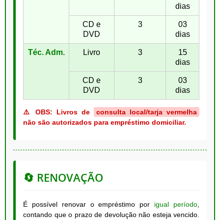
dias
CD e
3
03
DVD
dias
Téc. Adm.
Livro
3
15
dias
CD e
3
03
DVD
dias
⚠️ OBS: Livros de
consulta local/tarja vermelha
não são autorizados para empréstimo domiciliar.
🔄 RENOVAÇÃO
É possível renovar o empréstimo por
igual período
,
contando que o prazo de devolução não esteja vencido.