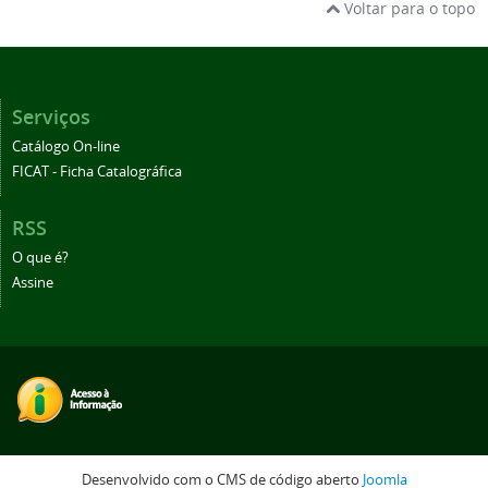
Voltar para o topo
Serviços
Catálogo On-line
FICAT - Ficha Catalográfica
RSS
O que é?
Assine
Desenvolvido com o CMS de código aberto
Joomla