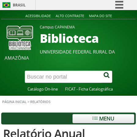
BRASIL
Simplifique!
ACESSIBILIDADE
ALTO CONTRASTE
MAPA DO SITE
Comunica BR
Campus CAPANEMA
Biblioteca
Participe
Acesso à informação
UNIVERSIDADE FEDERAL RURAL DA
Legislação
AMAZÔNIA
Canais
Catálogo On-line
FICAT - Ficha Catalográfica
PÁGINA INICIAL
>
RELATÓRIOS
MENU
Relatório Anual