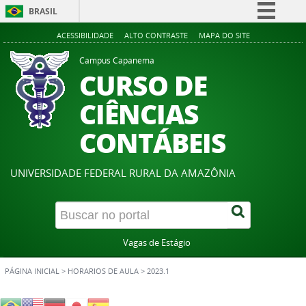
BRASIL
Simplifique!
ACESSIBILIDADE
ALTO CONTRASTE
MAPA DO SITE
Comunica BR
Campus Capanema
CURSO DE
Participe
Acesso à informação
CIÊNCIAS
Legislação
CONTÁBEIS
Canais
UNIVERSIDADE FEDERAL RURAL DA AMAZÔNIA
Vagas de Estágio
PÁGINA INICIAL
>
HORARIOS DE AULA
>
2023.1