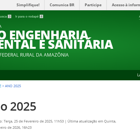
Simplifique!
Comunica BR
Participe
Acesso à infor
 busca
3
Ir para o rodapé
4
A
O ENGENHARIA
ENTAL E SANITÁRIA
 FEDERAL RURAL DA AMAZÔNIA
L
E
>
ANO 2025
o 2025
o: Terça, 25 de Fevereiro de 2025, 11h53
|
Última atualização em Quinta,
neiro de 2026, 16h23