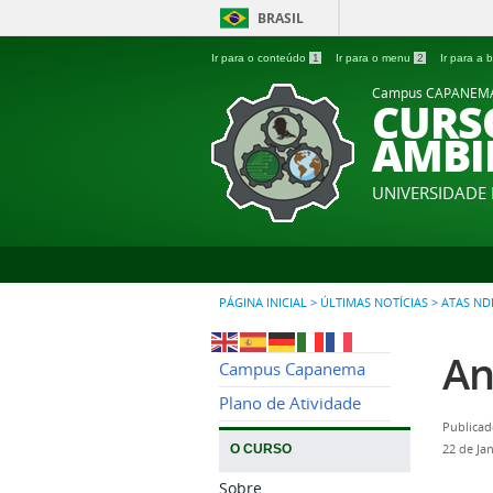
BRASIL
Ir para o conteúdo
1
Ir para o menu
2
Ir para a
Campus CAPANEM
CURS
AMBI
UNIVERSIDADE
PÁGINA INICIAL
>
ÚLTIMAS NOTÍCIAS
>
ATAS ND
An
Campus Capanema
Plano de Atividade
Publicad
O CURSO
22 de Ja
Sobre