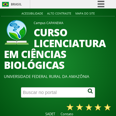
BRASIL
Simplifique!
ACESSIBILIDADE
ALTO CONTRASTE
MAPA DO SITE
Comunica BR
Campus CAPANEMA
CURSO
Participe
Acesso à informação
LICENCIATURA
Legislação
EM CIÊNCIAS
Canais
BIOLÓGICAS
UNIVERSIDADE FEDERAL RURAL DA AMAZÔNIA
SADET
Contato