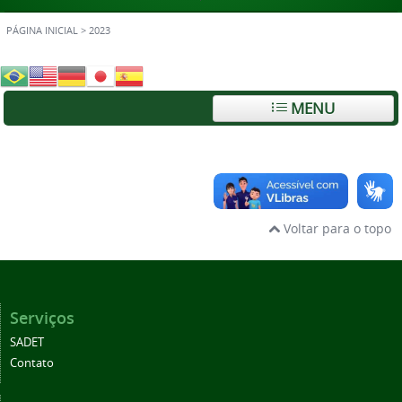
PÁGINA INICIAL
>
2023
MENU
Voltar para o topo
Serviços
SADET
Contato