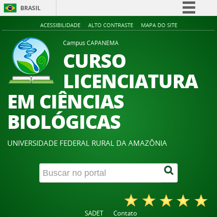
BRASIL
Simplifique!
ACESSIBILIDADE
ALTO CONTRASTE
MAPA DO SITE
Comunica BR
Campus CAPANEMA
CURSO
Participe
Acesso à informação
LICENCIATURA
Legislação
EM CIÊNCIAS
Canais
BIOLÓGICAS
UNIVERSIDADE FEDERAL RURAL DA AMAZÔNIA
SADET
Contato