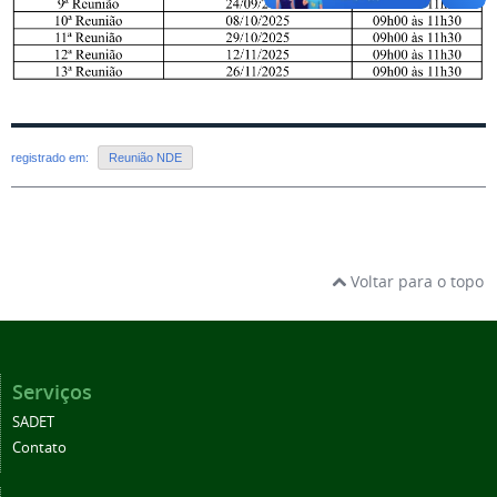
registrado em:
Reunião NDE
Voltar para o topo
Serviços
SADET
Contato