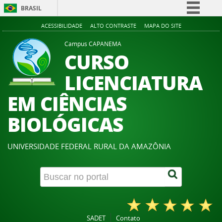
BRASIL
Simplifique!
ACESSIBILIDADE
ALTO CONTRASTE
MAPA DO SITE
Comunica BR
Campus CAPANEMA
CURSO
Participe
Acesso à informação
LICENCIATURA
Legislação
EM CIÊNCIAS
Canais
BIOLÓGICAS
UNIVERSIDADE FEDERAL RURAL DA AMAZÔNIA
SADET
Contato