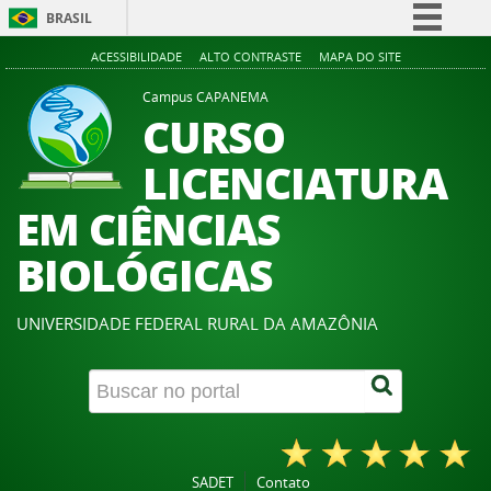
BRASIL
Simplifique!
ACESSIBILIDADE
ALTO CONTRASTE
MAPA DO SITE
Comunica BR
Campus CAPANEMA
CURSO
Participe
Acesso à informação
LICENCIATURA
Legislação
EM CIÊNCIAS
Canais
BIOLÓGICAS
UNIVERSIDADE FEDERAL RURAL DA AMAZÔNIA
SADET
Contato