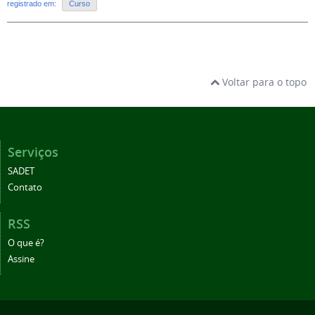
registrado em:
Curso
Voltar para o topo
Serviços
SADET
Contato
RSS
O que é?
Assine