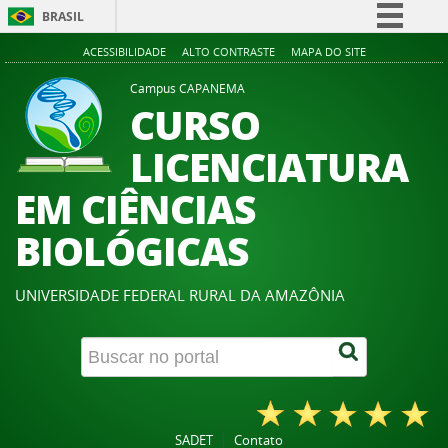
BRASIL
Simplifique!
ACESSIBILIDADE
ALTO CONTRASTE
MAPA DO SITE
Comunica BR
Campus CAPANEMA
CURSO
Participe
Acesso à informação
LICENCIATURA
Legislação
EM CIÊNCIAS
Canais
BIOLÓGICAS
UNIVERSIDADE FEDERAL RURAL DA AMAZÔNIA
SADET
Contato