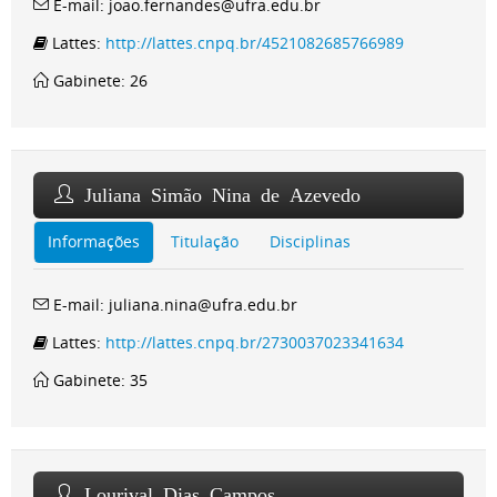
E-mail: joao.fernandes@ufra.edu.br
Lattes:
http://lattes.cnpq.br/4521082685766989
Gabinete: 26
Juliana Simão Nina de Azevedo
Informações
Titulação
Disciplinas
E-mail: juliana.nina@ufra.edu.br
Lattes:
http://lattes.cnpq.br/2730037023341634
Gabinete: 35
Lourival Dias Campos