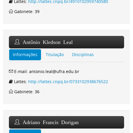
Lattes:
http://lattes.cnpq.br/4910102959740580
Gabinete: 39
Antônio Kledson Leal
Informações
Titulação
Disciplinas
E-mail: antonio.leal@ufra.edu.br
Lattes:
http://lattes.cnpq.br/0733102938676522
Gabinete: 36
Adriano Francis Dorigan