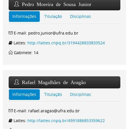
Pedro Moreira de Sousa Junior
Informações
Titulação
Disciplinas
E-mail: pedro.junior@ufra.edu.br
Lattes:
http://lattes.cnpq.br/3194428833833524
Gabinete: 14
Rafael Magalhães de Aragão
Informações
Titulação
Disciplinas
E-mail: rafael.aragao@ufra.edu.br
Lattes:
http://lattes.cnpq.br/4991886853359622