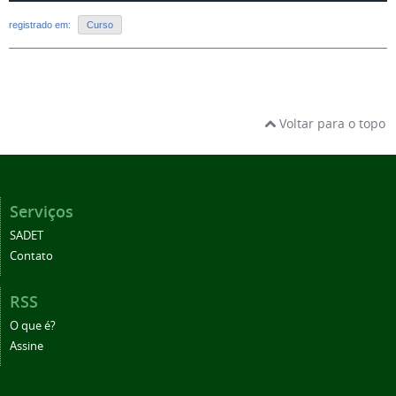
registrado em:
Curso
Voltar para o topo
Serviços
SADET
Contato
RSS
O que é?
Assine