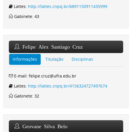
Lattes:
http://lattes.cnpq.br/6891150911435999
Gabinete: 43
Felipe Alex Santiago Cruz
Informações
Titulação
Disciplinas
E-mail: felipe.cruz@ufra.edu.br
Lattes:
http://lattes.cnpq.br/4156324727497674
Gabinete: 32
Geovane Silva Belo