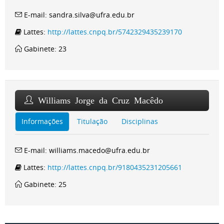
E-mail: sandra.silva@ufra.edu.br
Lattes:
http://lattes.cnpq.br/5742329435239170
Gabinete: 23
Williams Jorge da Cruz Macêdo
Informações
Titulação
Disciplinas
E-mail: williams.macedo@ufra.edu.br
Lattes:
http://lattes.cnpq.br/9180435231205661
Gabinete: 25