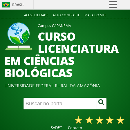
BRASIL
Simplifique!
ACESSIBILIDADE
ALTO CONTRASTE
MAPA DO SITE
Comunica BR
Campus CAPANEMA
CURSO
Participe
Acesso à informação
LICENCIATURA
Legislação
EM CIÊNCIAS
Canais
BIOLÓGICAS
UNIVERSIDADE FEDERAL RURAL DA AMAZÔNIA
SADET
Contato