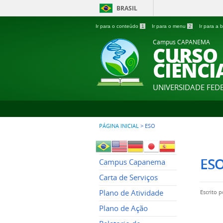
BRASIL
Ir para o conteúdo
1
Ir para o menu
2
Ir para a
Campus CAPANEMA
CURSO 
CIÊNCI
UNIVERSIDADE FED
PÁGINA INICIAL
>
ESO
ES
Campus Capanema
Carta de Serviços
Plano de Atividade
Escrito 
Plano de Ação