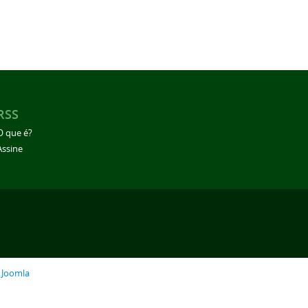
RSS
O que é?
Assine
o
Joomla