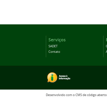
Serviços
SADET
Contato
Desenvolvido com o CMS de código abert