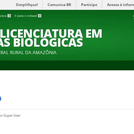
Simplifique!
Comunica BR
Participe
Acesso à infor
 busca
3
Ir para o rodapé
4
LICENCIATURA EM
AS BIOLÓGICAS
ERAL RURAL DA AMAZÔNIA
O
por
Super User