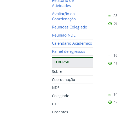
Relatorio de
Atividades
Avaliação da
23
Coordenação
2
Reuniões Colegiado
Reunião NDE
Calendario Academico
Painel de egressos
16
O CURSO
1
Sobre
Coordenação
NDE
14
Colegiado
1
CTES
Docentes