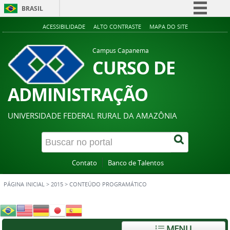
BRASIL
Simplifique!
ACESSIBILIDADE
ALTO CONTRASTE
MAPA DO SITE
Comunica BR
Campus Capanema
Participe
CURSO DE
Acesso à informação
ADMINISTRAÇÃO
Legislação
Canais
UNIVERSIDADE FEDERAL RURAL DA AMAZÔNIA
Contato
Banco de Talentos
PÁGINA INICIAL
>
2015
>
CONTEÚDO PROGRAMÁTICO
MENU