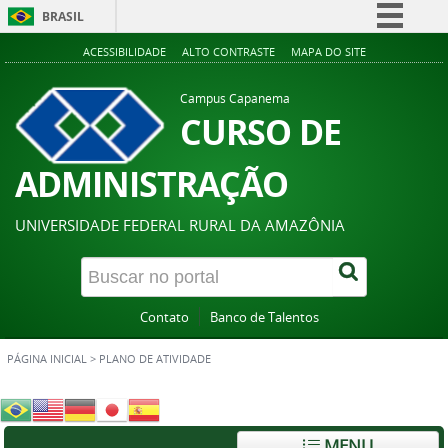
BRASIL
Simplifique!
ACESSIBILIDADE
ALTO CONTRASTE
MAPA DO SITE
Comunica BR
Campus Capanema
Participe
CURSO DE
Acesso à informação
ADMINISTRAÇÃO
Legislação
Canais
UNIVERSIDADE FEDERAL RURAL DA AMAZÔNIA
Contato
Banco de Talentos
PÁGINA INICIAL
>
PLANO DE ATIVIDADE
MENU