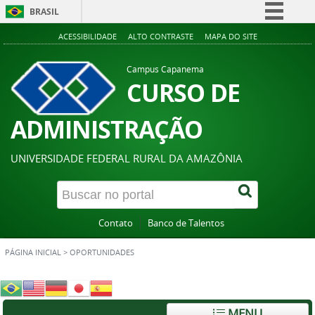
BRASIL
Simplifique!
ACESSIBILIDADE
ALTO CONTRASTE
MAPA DO SITE
Comunica BR
Campus Capanema
Participe
CURSO DE
Acesso à informação
ADMINISTRAÇÃO
Legislação
Canais
UNIVERSIDADE FEDERAL RURAL DA AMAZÔNIA
Contato
Banco de Talentos
PÁGINA INICIAL
>
OPORTUNIDADES
MENU