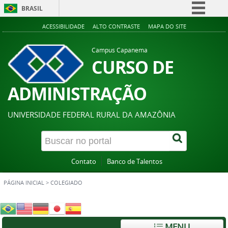
BRASIL
Simplifique!
ACESSIBILIDADE
ALTO CONTRASTE
MAPA DO SITE
Comunica BR
Campus Capanema
Participe
CURSO DE
Acesso à informação
ADMINISTRAÇÃO
Legislação
Canais
UNIVERSIDADE FEDERAL RURAL DA AMAZÔNIA
Contato
Banco de Talentos
PÁGINA INICIAL
>
COLEGIADO
MENU