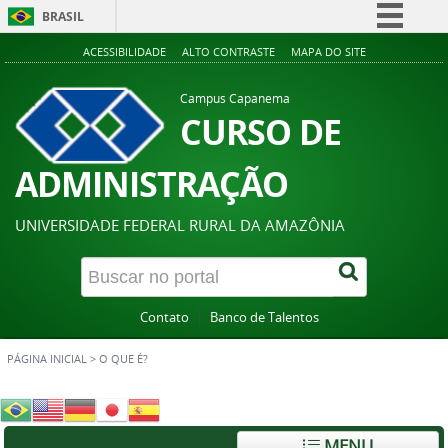
BRASIL
Simplifique!
ACESSIBILIDADE
ALTO CONTRASTE
MAPA DO SITE
Comunica BR
Campus Capanema
Participe
CURSO DE
Acesso à informação
ADMINISTRAÇÃO
Legislação
Canais
UNIVERSIDADE FEDERAL RURAL DA AMAZÔNIA
Contato
Banco de Talentos
PÁGINA INICIAL
>
O QUE É?
MENU