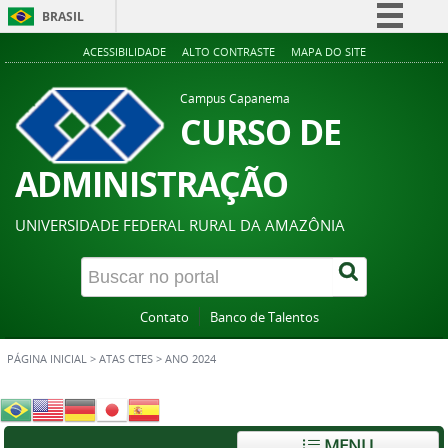
BRASIL
Simplifique!
ACESSIBILIDADE
ALTO CONTRASTE
MAPA DO SITE
Comunica BR
Campus Capanema
Participe
CURSO DE
Acesso à informação
ADMINISTRAÇÃO
Legislação
Canais
UNIVERSIDADE FEDERAL RURAL DA AMAZÔNIA
Contato
Banco de Talentos
PÁGINA INICIAL
>
ATAS CTES
>
ANO 2024
MENU