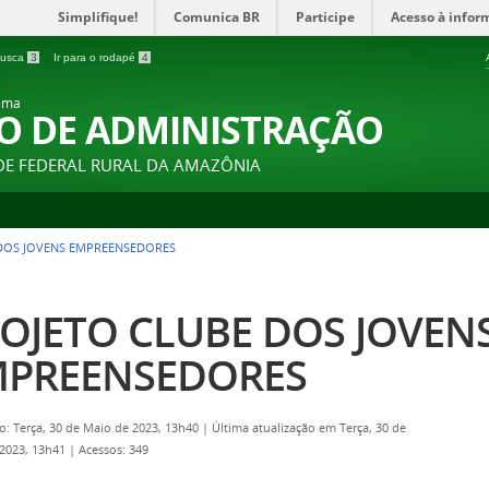
Simplifique!
Comunica BR
Participe
Acesso à infor
 busca
3
Ir para o rodapé
4
ema
O DE ADMINISTRAÇÃO
DE FEDERAL RURAL DA AMAZÔNIA
DOS JOVENS EMPREENSEDORES
OJETO CLUBE DOS JOVEN
MPREENSEDORES
o: Terça, 30 de Maio de 2023, 13h40
|
Última atualização em Terça, 30 de
2023, 13h41
|
Acessos: 349