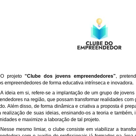
O projeto
“Clube dos jovens empreendedores”
, preten
tos empreendedores de forma educativa
intrínseca
e inovadora.
A ideia em si, refere-se a
implantação
de um grupo de jovens 
endedores na região, que possam transformar realidades com
o. Além disso, de forma dinâmica e criativa a proposta é prep
a realização de suas ideias, ensinando-os a teoria e também
nidades e maximize a laboração de tal projeto.
Nesse mesmo limiar, o clube consiste em viabilizar a transf
ndedora com o auxilio de profissionais já formados na área 