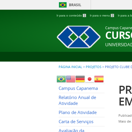
BRASIL
Ir para o conteúdo
1
Ir para o menu
2
Ir para a
Campus Capan
CURS
UNIVERSIDA
PÁGINA INICIAL
>
PROJETOS
>
PROJETO CLUBE 
PR
Campus Capanema
E
Relatório Anual de
Atividade
Plano de Atividade
Publicad
Carta de Serviços
Maio de 
Avaliação da