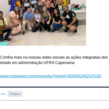
Confira mais na nossas redes sociais as ações integradas dos
relado em administração UFRA Capenama
://www.instagram.com/moveufra/?igshid=NDk5N2NlZjQ%3D
do em:
Projetos