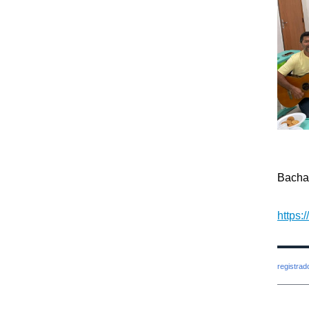
Bacha
https
registra