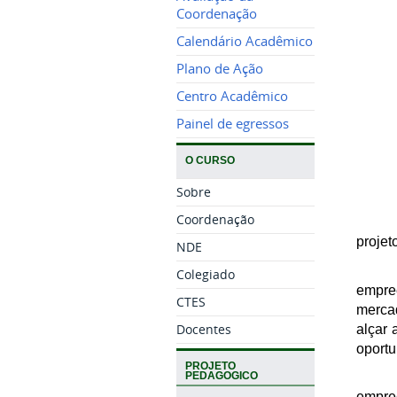
Coordenação
Calendário Acadêmico
Plano de Ação
Centro Acadêmico
Painel de egressos
O CURSO
Sobre
Coordenação
proje
NDE
Colegiado
empre
CTES
mercad
Docentes
alçar 
oportu
PROJETO
PEDAGOGICO
empree