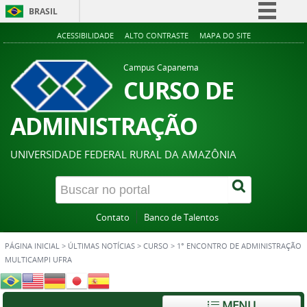
BRASIL
Simplifique!
ACESSIBILIDADE
ALTO CONTRASTE
MAPA DO SITE
Comunica BR
Campus Capanema
Participe
CURSO DE
Acesso à informação
ADMINISTRAÇÃO
Legislação
Canais
UNIVERSIDADE FEDERAL RURAL DA AMAZÔNIA
Contato
Banco de Talentos
PÁGINA INICIAL
>
ÚLTIMAS NOTÍCIAS
>
CURSO
>
1° ENCONTRO DE ADMINISTRAÇÃO
MULTICAMPI UFRA
MENU