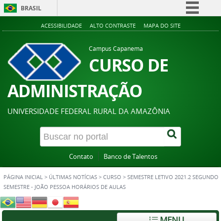
BRASIL
Simplifique!
ACESSIBILIDADE
ALTO CONTRASTE
MAPA DO SITE
Comunica BR
Campus Capanema
Participe
CURSO DE
Acesso à informação
ADMINISTRAÇÃO
Legislação
Canais
UNIVERSIDADE FEDERAL RURAL DA AMAZÔNIA
Contato
Banco de Talentos
PÁGINA INICIAL
>
ÚLTIMAS NOTÍCIAS
>
CURSO
>
SEMESTRE LETIVO 2021.2 SEGUNDO
SEMESTRE - JOÃO PESSOA HORÁRIOS DE AULAS
MENU