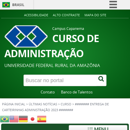
BRASIL
Simplifique!
ACESSIBILIDADE
ALTO CONTRASTE
MAPA DO SITE
Comunica BR
Campus Capanema
Participe
CURSO DE
Acesso à informação
ADMINISTRAÇÃO
Legislação
Canais
UNIVERSIDADE FEDERAL RURAL DA AMAZÔNIA
Contato
Banco de Talentos
PÁGINA INICIAL
>
ÚLTIMAS NOTÍCIAS
>
CURSO
>
####### ENTREGA DE
CARTEIRINHAS ADMINISTRAÇÃO 2023 #######
MENU