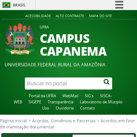
BRASIL
Simplifique!
ACESSIBILIDADE
ALTO CONTRASTE
MAPA DO SITE
Comunica BR
UFRA
CAMPUS
Participe
Acesso à informação
CAPANEMA
Legislação
Canais
UNIVERSIDADE FEDERAL RURAL DA AMAZÔNIA
Portal da UFRA
WebMail
SIG's
SISCA-
WEB
SIGEPE
Transparência
Laboratorio de Mutiplo-
Uso
Ouvidoria
Contato
Página inicial
>
Acordos, Convênios e Parcerias
>
Acordos em fase
de tramitação documental