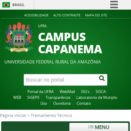
BRASIL
Simplifique!
ACESSIBILIDADE
ALTO CONTRASTE
MAPA DO SITE
Comunica BR
UFRA
CAMPUS
Participe
Acesso à informação
CAPANEMA
Legislação
Canais
UNIVERSIDADE FEDERAL RURAL DA AMAZÔNIA
Portal da UFRA
WebMail
SIG's
SISCA-
WEB
SIGEPE
Transparência
Laboratorio de Mutiplo-
Uso
Ouvidoria
Contato
Página inicial
>
Treinamento Técnico
MENU