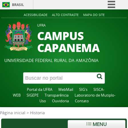
BRASIL
Simplifique!
ACESSIBILIDADE
ALTO CONTRASTE
MAPA DO SITE
Comunica BR
UFRA
CAMPUS
Participe
Acesso à informação
CAPANEMA
Legislação
Canais
UNIVERSIDADE FEDERAL RURAL DA AMAZÔNIA
Portal da UFRA
WebMail
SIG's
SISCA-
WEB
SIGEPE
Transparência
Laboratorio de Mutiplo-
Uso
Ouvidoria
Contato
Página inicial
>
Historia
MENU