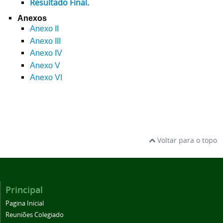
Resultado Final.
Anexos
Anexo II
Anexo III
Anexo IV
Anexo V
Anexo VI
Voltar para o topo
Principal
Pagina Inicial
Reuniões Colegiado