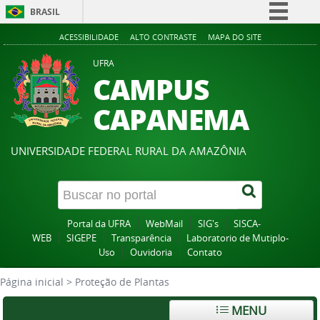
BRASIL
Simplifique!
ACESSIBILIDADE
ALTO CONTRASTE
MAPA DO SITE
Comunica BR
UFRA
CAMPUS
Participe
Acesso à informação
CAPANEMA
Legislação
Canais
UNIVERSIDADE FEDERAL RURAL DA AMAZÔNIA
Portal da UFRA
WebMail
SIG's
SISCA-
WEB
SIGEPE
Transparência
Laboratorio de Mutiplo-
Uso
Ouvidoria
Contato
Página inicial
>
Proteção de Plantas
MENU