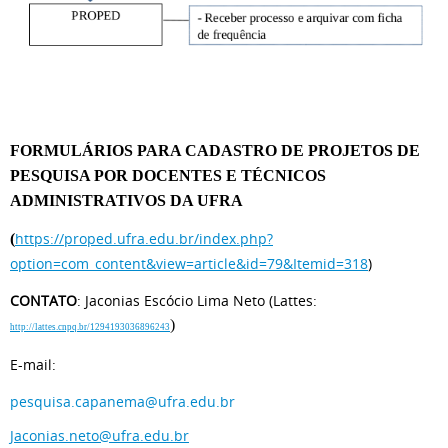
FORMULÁRIOS PARA CADASTRO DE PROJETOS DE
PESQUISA POR DOCENTES E TÉCNICOS
ADMINISTRATIVOS DA UFRA
https://proped.ufra.edu.br/index.php?
(
option=com_content&view=article&id=79&Itemid=318
)
CONTATO
: Jaconias Escócio Lima Neto (Lattes:
)
http://lattes.cnpq.br/1294193036896243
E-mail:
pesquisa.capanema@ufra.edu.br
Jaconias.neto@ufra.edu.br