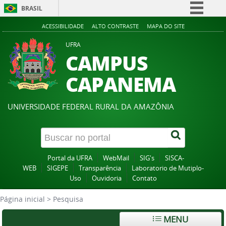
BRASIL
Simplifique!
ACESSIBILIDADE
ALTO CONTRASTE
MAPA DO SITE
Comunica BR
UFRA
CAMPUS
Participe
Acesso à informação
CAPANEMA
Legislação
Canais
UNIVERSIDADE FEDERAL RURAL DA AMAZÔNIA
Portal da UFRA
WebMail
SIG's
SISCA-
WEB
SIGEPE
Transparência
Laboratorio de Mutiplo-
Uso
Ouvidoria
Contato
Página inicial
>
Pesquisa
MENU