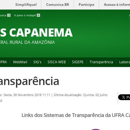
Simplifique!
Comunica BR
Participe
Acesso à infor
 busca
3
Ir para o rodapé
4
S CAPANEMA
ERAL RURAL DA AMAZÔNIA
 UFRA
WebMail
SIG's
SISCA-WEB
SIGEPE
Transparência
Labora
ansparência
o: Sexta, 30 Novembro 2018 11:11
|
Última Atualização: Quinta, 02 Julho
02
Links dos Sistemas de Transparência da UFRA