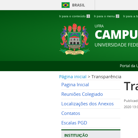
BRASIL
Ir para o conteúdo
1
Ir para o menu
2
Ir para a
UFRA
CAMPU
UNIVERSIDADE FED
Portal da
Página inicial
>
Transparência
Tr
Pagina Inicial
Reuniões Colegiado
Publicad
Localizações dos Anexos
2020 13:
Contatos
Escalas PGD
INSTITUIÇÃO