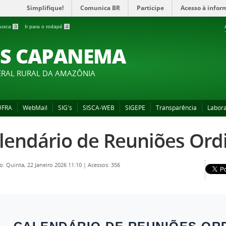
Simplifique!
Comunica BR
Participe
Acesso à infor
 busca
3
Ir para o rodapé
4
S CAPANEMA
ERAL RURAL DA AMAZÔNIA
 UFRA
WebMail
SIG's
SISCA-WEB
SIGEPE
Transparência
Labora
lendário de Reuniões Ord
o: Quinta, 22 Janeiro 2026 11:10
|
Acessos: 356