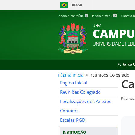
BRASIL
Ir para o conteúdo
1
Ir para o menu
2
Ir para a
UFRA
CAMPU
UNIVERSIDADE FED
Portal da
Página inicial
>
Reuniões Colegiado
Ca
Pagina Inicial
Reuniões Colegiado
Publicad
Localizações dos Anexos
Contatos
Escalas PGD
INSTITUIÇÃO