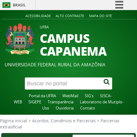
BRASIL
Simplifique!
ACESSIBILIDADE
ALTO CONTRASTE
MAPA DO SITE
Comunica BR
UFRA
CAMPUS
Participe
Acesso à informação
CAPANEMA
Legislação
Canais
UNIVERSIDADE FEDERAL RURAL DA AMAZÔNIA
Portal da UFRA
WebMail
SIG's
SISCA-
WEB
SIGEPE
Transparência
Laboratorio de Mutiplo-
Uso
Ouvidoria
Contato
Página inicial
>
Acordos, Convênios e Parcerias
>
Parcerias
extraoficial