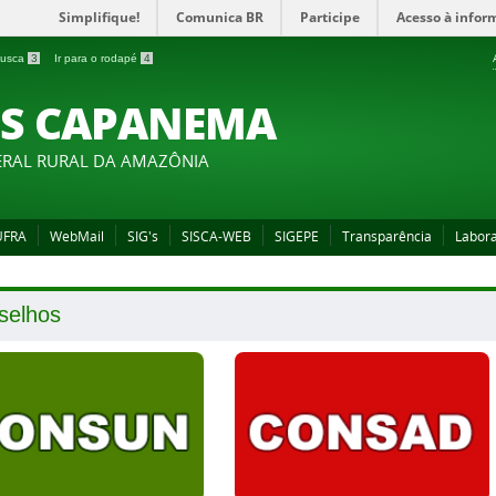
Simplifique!
Comunica BR
Participe
Acesso à infor
 busca
3
Ir para o rodapé
4
S CAPANEMA
ERAL RURAL DA AMAZÔNIA
 UFRA
WebMail
SIG's
SISCA-WEB
SIGEPE
Transparência
Labora
selhos