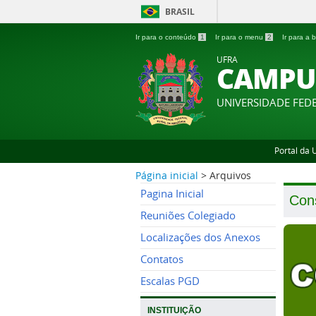
BRASIL
Ir para o conteúdo
1
Ir para o menu
2
Ir para a
UFRA
CAMPU
UNIVERSIDADE FED
Portal da
Página inicial
>
Arquivos
Pagina Inicial
Con
Reuniões Colegiado
Localizações dos Anexos
Contatos
Escalas PGD
INSTITUIÇÃO