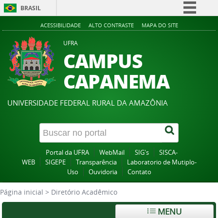
BRASIL
Simplifique!
ACESSIBILIDADE
ALTO CONTRASTE
MAPA DO SITE
Comunica BR
UFRA
CAMPUS
Participe
Acesso à informação
CAPANEMA
Legislação
Canais
UNIVERSIDADE FEDERAL RURAL DA AMAZÔNIA
Portal da UFRA
WebMail
SIG's
SISCA-
WEB
SIGEPE
Transparência
Laboratorio de Mutiplo-
Uso
Ouvidoria
Contato
Página inicial
>
Diretório Acadêmico
MENU