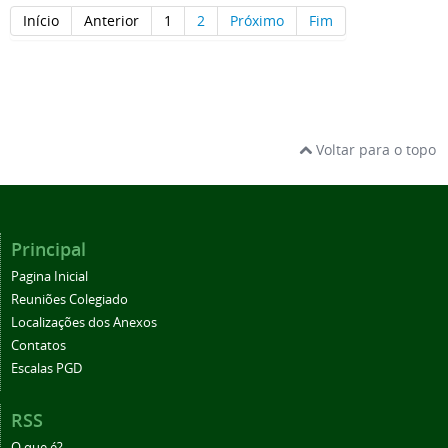
Início
Anterior
1
2
Próximo
Fim
Voltar para o topo
Principal
Pagina Inicial
Reuniões Colegiado
Localizações dos Anexos
Contatos
Escalas PGD
RSS
O que é?