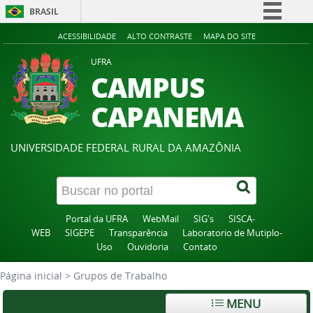
BRASIL
Simplifique!
ACESSIBILIDADE
ALTO CONTRASTE
MAPA DO SITE
Comunica BR
UFRA
CAMPUS
Participe
Acesso à informação
CAPANEMA
Legislação
Canais
UNIVERSIDADE FEDERAL RURAL DA AMAZÔNIA
Portal da UFRA
WebMail
SIG's
SISCA-
WEB
SIGEPE
Transparência
Laboratorio de Mutiplo-
Uso
Ouvidoria
Contato
Página inicial
>
Grupos de Trabalho
MENU