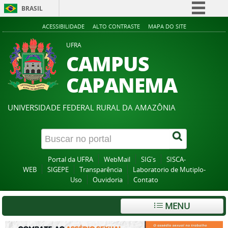
BRASIL
Simplifique!
ACESSIBILIDADE
ALTO CONTRASTE
MAPA DO SITE
Comunica BR
UFRA
CAMPUS
Participe
Acesso à informação
CAPANEMA
Legislação
Canais
UNIVERSIDADE FEDERAL RURAL DA AMAZÔNIA
Portal da UFRA
WebMail
SIG's
SISCA-
WEB
SIGEPE
Transparência
Laboratorio de Mutiplo-
Uso
Ouvidoria
Contato
MENU