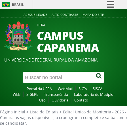
BRASIL
Simplifique!
ACESSIBILIDADE
ALTO CONTRASTE
MAPA DO SITE
Comunica BR
UFRA
CAMPUS
Participe
Acesso à informação
CAPANEMA
Legislação
Canais
UNIVERSIDADE FEDERAL RURAL DA AMAZÔNIA
Portal da UFRA
WebMail
SIG's
SISCA-
WEB
SIGEPE
Transparência
Laboratorio de Mutiplo-
Uso
Ouvidoria
Contato
Página inicial
>
Lista de Editais
>
Edital Único de Monitoria - 2026 -
Confira as vagas disponíveis, o cronograma completo e saiba como
se candidatar.