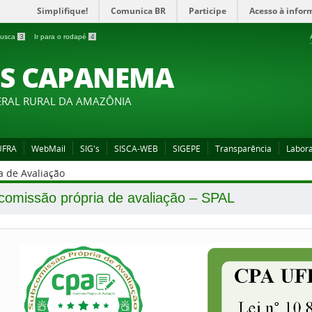
Simplifique!
Comunica BR
Participe
Acesso à infor
 busca
3
Ir para o rodapé
4
S CAPANEMA
ERAL RURAL DA AMAZÔNIA
 UFRA
WebMail
SIG's
SISCA-WEB
SIGEPE
Transparência
Labora
a de Avaliação
comissão própria de avaliação – SPAL