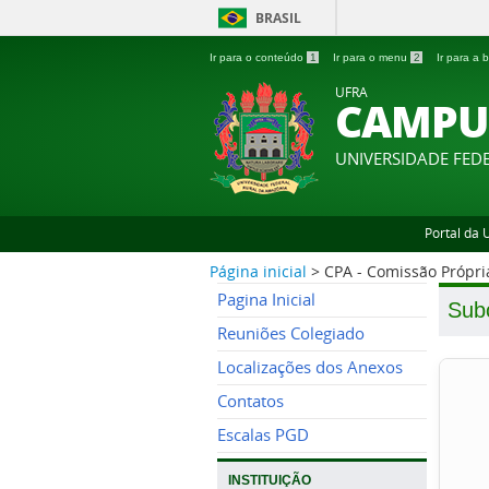
BRASIL
Ir para o conteúdo
1
Ir para o menu
2
Ir para a
UFRA
CAMPU
UNIVERSIDADE FED
Portal da
Página inicial
>
CPA - Comissão Própri
Pagina Inicial
Sub
Reuniões Colegiado
Localizações dos Anexos
Contatos
Escalas PGD
INSTITUIÇÃO