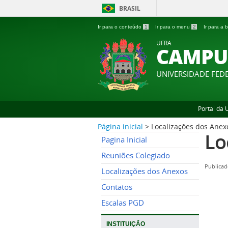
BRASIL
Ir para o conteúdo
1
Ir para o menu
2
Ir para a
UFRA
CAMPU
UNIVERSIDADE FED
Portal da
Página inicial
>
Localizações dos Anex
Lo
Pagina Inicial
Reuniões Colegiado
Publicad
Localizações dos Anexos
Contatos
Escalas PGD
INSTITUIÇÃO