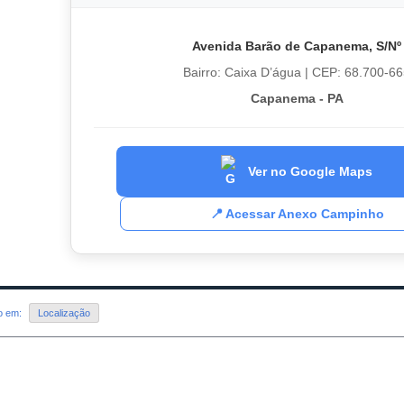
Avenida Barão de Capanema, S/Nº
Bairro: Caixa D’água | CEP: 68.700-6
Capanema - PA
Ver no Google Maps
📍 Acessar Anexo Campinho
do em:
Localização