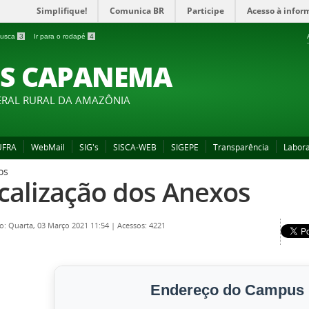
Simplifique!
Comunica BR
Participe
Acesso à infor
 busca
3
Ir para o rodapé
4
S CAPANEMA
ERAL RURAL DA AMAZÔNIA
 UFRA
WebMail
SIG's
SISCA-WEB
SIGEPE
Transparência
Labora
os
calização dos Anexos
o: Quarta, 03 Março 2021 11:54
|
Acessos: 4221
Endereço do Campus