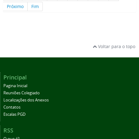
Próximo
Fim
Voltar para o topo
Principal
Pagina Inicial
Reuniões Colegiado
Localizações dos Anexos
Contatos
Escalas PGD
RSS
O que é?