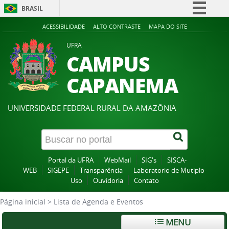
BRASIL
Simplifique!
ACESSIBILIDADE
ALTO CONTRASTE
MAPA DO SITE
Comunica BR
UFRA
CAMPUS
Participe
Acesso à informação
CAPANEMA
Legislação
Canais
UNIVERSIDADE FEDERAL RURAL DA AMAZÔNIA
Portal da UFRA
WebMail
SIG's
SISCA-
WEB
SIGEPE
Transparência
Laboratorio de Mutiplo-
Uso
Ouvidoria
Contato
Página inicial
>
Lista de Agenda e Eventos
MENU