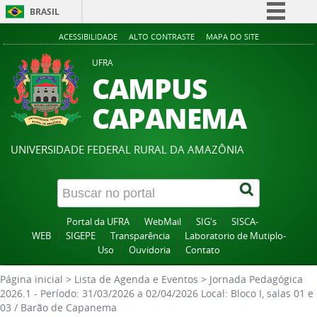
BRASIL
Simplifique!
ACESSIBILIDADE
ALTO CONTRASTE
MAPA DO SITE
Comunica BR
UFRA
CAMPUS
Participe
Acesso à informação
CAPANEMA
Legislação
Canais
UNIVERSIDADE FEDERAL RURAL DA AMAZÔNIA
Portal da UFRA
WebMail
SIG's
SISCA-
WEB
SIGEPE
Transparência
Laboratorio de Mutiplo-
Uso
Ouvidoria
Contato
Página inicial
>
Lista de Agenda e Eventos
>
Jornada Pedagógica
2026.1 - Período: 31/03/2026 a 02/04/2026 Local: Bloco I, salas 01 e
03 / Barão de Capanema