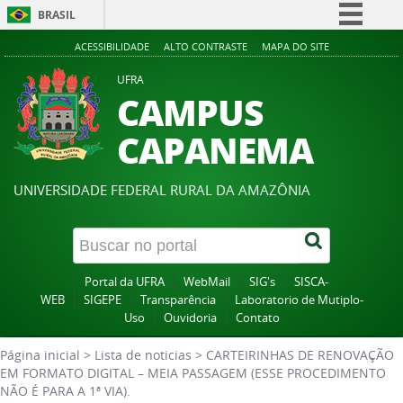
BRASIL
Simplifique!
ACESSIBILIDADE
ALTO CONTRASTE
MAPA DO SITE
Comunica BR
UFRA
CAMPUS
Participe
Acesso à informação
CAPANEMA
Legislação
Canais
UNIVERSIDADE FEDERAL RURAL DA AMAZÔNIA
Portal da UFRA
WebMail
SIG's
SISCA-
WEB
SIGEPE
Transparência
Laboratorio de Mutiplo-
Uso
Ouvidoria
Contato
Página inicial
>
Lista de noticias
>
CARTEIRINHAS DE RENOVAÇÃO
EM FORMATO DIGITAL – MEIA PASSAGEM (ESSE PROCEDIMENTO
NÃO É PARA A 1ª VIA).