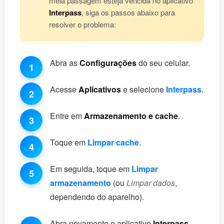
meia passagem esteja vencida no aplicativo
Interpass
, siga os passos abaixo para
resolver o problema:
Abra as
Configurações
do seu celular.
1
Acesse
Aplicativos
e selecione
Interpass
.
2
Entre em
Armazenamento e cache
.
3
Toque em
Limpar cache
.
4
Em seguida, toque em
Limpar
5
armazenamento
(ou
Limpar dados
,
dependendo do aparelho).
Abra novamente o aplicativo
Interpass
.