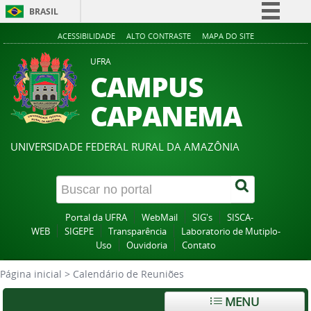
BRASIL
Simplifique!
ACESSIBILIDADE
ALTO CONTRASTE
MAPA DO SITE
Comunica BR
UFRA
CAMPUS
Participe
Acesso à informação
CAPANEMA
Legislação
Canais
UNIVERSIDADE FEDERAL RURAL DA AMAZÔNIA
Portal da UFRA
WebMail
SIG's
SISCA-
WEB
SIGEPE
Transparência
Laboratorio de Mutiplo-
Uso
Ouvidoria
Contato
Página inicial
>
Calendário de Reuniões
MENU