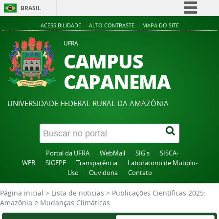
BRASIL
Simplifique!
ACESSIBILIDADE
ALTO CONTRASTE
MAPA DO SITE
Comunica BR
UFRA
CAMPUS
Participe
Acesso à informação
CAPANEMA
Legislação
Canais
UNIVERSIDADE FEDERAL RURAL DA AMAZÔNIA
Portal da UFRA
WebMail
SIG's
SISCA-
WEB
SIGEPE
Transparência
Laboratorio de Mutiplo-
Uso
Ouvidoria
Contato
Página inicial
>
Lista de noticias
>
Publicações Científicas 2025:
Amazônia e Mudanças Climáticas