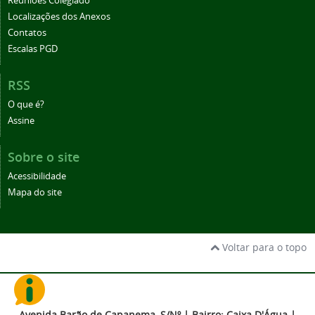
Reuniões Colegiado
Localizações dos Anexos
Contatos
Escalas PGD
RSS
O que é?
Assine
Sobre o site
Acessibilidade
Mapa do site
Voltar para o topo
Avenida Barão de Capanema, S/Nº | Bairro: Caixa D'Água |