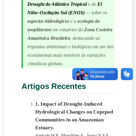
Drought do Atlântico Tropical
e do
El
Niño–Oscilação Sul (ENOS)
— sobre os
aspectos hidrológicos
e a
ecologia do
zooplâncton
em estuários da
Zona Costeira
Amazônica Brasileira
, destacando as
respostas ambientais e biológicas em um dos
ecossistemas mais sensíveis às variações
climáticas globais.
Artigos Recentes
1. Impact of Drought-Induced
Hydrological Changes on Copepod
Communities in an Amazonian
Estuary.
Andrade M.P., Magalhães A., Sousa N.S.S.,