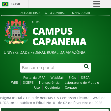
BRASIL
Simplifique!
ACESSIBILIDADE
ALTO CONTRASTE
MAPA DO SITE
Comunica BR
UFRA
CAMPUS
Participe
Acesso à informação
CAPANEMA
Legislação
Canais
UNIVERSIDADE FEDERAL RURAL DA AMAZÔNIA
Portal da UFRA
WebMail
SIG's
SISCA-
WEB
SIGEPE
Transparência
Laboratorio de Mutiplo-
Uso
Ouvidoria
Contato
Página inicial
>
Lista de noticias
>
A Comissão Eleitoral Geral da
UFRA torna público o Edital No. 01 de 02 de fevereiro de 2026