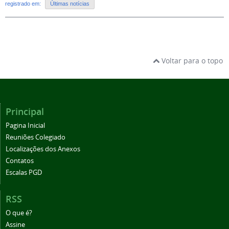
registrado em:
Últimas notícias
Voltar para o topo
Principal
Pagina Inicial
Reuniões Colegiado
Localizações dos Anexos
Contatos
Escalas PGD
RSS
O que é?
Assine