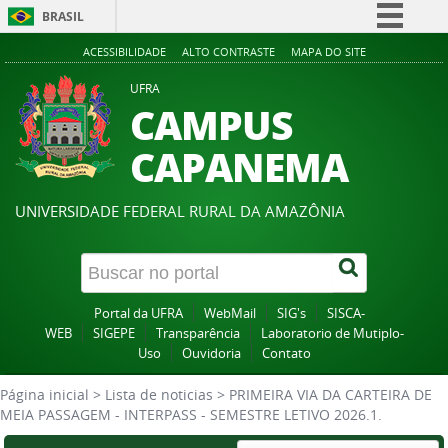
BRASIL
Simplifique!
ACESSIBILIDADE
ALTO CONTRASTE
MAPA DO SITE
Comunica BR
UFRA
CAMPUS
Participe
Acesso à informação
CAPANEMA
Legislação
Canais
UNIVERSIDADE FEDERAL RURAL DA AMAZÔNIA
Portal da UFRA
WebMail
SIG's
SISCA-
WEB
SIGEPE
Transparência
Laboratorio de Mutiplo-
Uso
Ouvidoria
Contato
Página inicial
>
Lista de noticias
>
PRIMEIRA VIA DA CARTEIRA DE
MEIA PASSAGEM - INTERPASS - SEMESTRE LETIVO 2026.1.